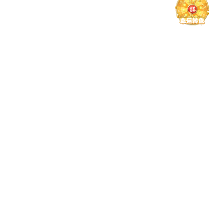
一项艰难任务。
3、伤病与状态影响
伤病始终是职业运动员无法规避的问题，它可能瞬间
改变一个运动员职业生涯的发展轨迹。对于像詹姆斯
这样经历过多个赛季磨砺的大牌球星而言，身体状况
愈发显得重要。虽然他仍然展现出超凡实力，但频繁
的小伤病已开始困扰他的发挥效果，这意味着他必须
更加谨慎地管理自己的体能和状态。
同样，其他顶尖球星如杜兰特和库里，也曾遭受过不
同程度的伤病影响。这些因素不仅直接导致他们出场
次数减少，也间接削弱了他们在球队中的核心作用。
而反观那些年轻选手，由于体力充沛，很少出现严重
伤病，因此能够保持一种持续向上的竞技状态，从而