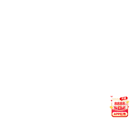
进一步拉开与老将之间的距离。
因此，当我们提到“淘汰危机”时，不仅要考虑技术层
面的竞争，更要关注健康状况对职业发展的深远影
响。如果老将们不能及时调整自身状态，那么待他们
逐渐退役后，新一代天才将毫无悬念地接过接力棒，
实现自我超越。
4、球队战略变化对巨星影响
NBA的发展总是在不断演变，从传统内线打法到如今
“三分时代”，球队战术层面的变化都极大地影响了各
个位置上球员的发展方向。一方面，一些传统巨星可
能因为阵容或战术调整而失去原本适合自己的角色；
另一方面，新兴战术理念则为年轻选手提供了更多展
示才能的平台，使他们能够迅速成长并取得成功。