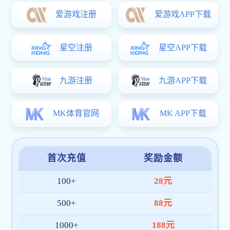
王仕鹏分析哈登与布伦森单挑
表现体力不足明显影响竞技状
态
2026-07-05 14:53
37 次阅读
首页
/
体育看点
在最近的比赛中，王仕鹏分析了哈登与布伦森之间的
单挑表现，并指出体力不足对他们竞技状态的显著影
响。两位球员在场上的交锋不仅展现了个人技术，还
反映出体能管理的重要性。通过对比两位选手在比赛
中的表现，王仕鹏深入探讨了体力如何直接关系到运
动员的发挥，以及如何影响比赛结果。文章将从单挑
技巧、体力消耗、心理因素和训练方法四个方面进行