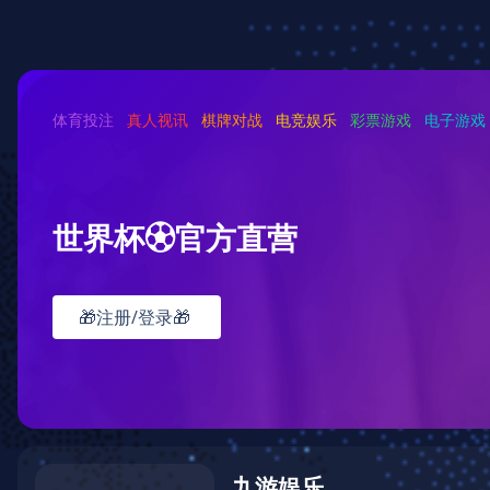
28圈官网
带您畅享全球
专业平台，数据精准，
高清直播
覆盖热
聚焦足球、篮球、电竞等赛事，
每日内
极速访问
下载APP