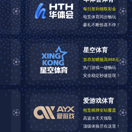
比及杯赛影响
两队争冠的影响。文章
程安排及难度；二是近
些方面的综合分析，我
归属。