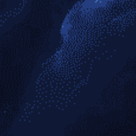
队，如果能同时兼顾好联赛和杯赛事务，都将占据先机，从而进
因杯际疲劳而表现不佳，将为另一方提供绝佳反超机会。这种情
英超冠军归属的重要因素之一。
阿森纳与曼城在英超争冠过程中的各项指标，我们可以看到双方
子里，无论是在面对艰难赛事还是应对紧凑日程，都将直接考验
。因此，不仅仅要看数据统计，更要关注每一场比赛背后的细节
据。
锋及意外情况都可能改变目前局势，因此我们期待着这条充满悬
上的，是那支最具实力、最懂团队合作精神和最高执行力的团队