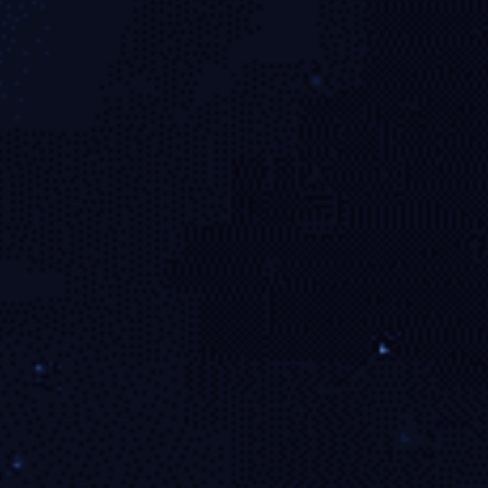
下一篇：
佩里西奇期待与英格兰队首战热情