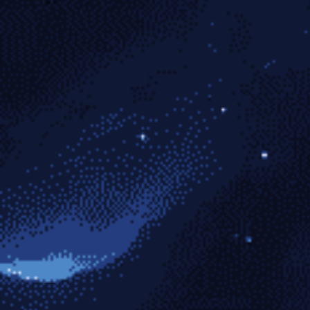
综上所述，此次关于拉
于新领导模式探索的
之一。
总结：
总而言之，本次关于拉
持专注于自己的网球
与期待。这无疑给我
推动体育行业的发展
最后，希望通过此次事
样的人物能够继续为