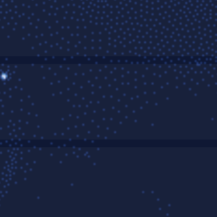
尔回应竞选皇马主席传闻称这并
2026-07-07 05:57
38 次阅读
首页
/
体育看点
拉法·纳达尔对外界关于他可能竞选皇家马德里足球俱乐部主席
不属实，引发了广泛关注。作为全球知名运动员，纳达尔与皇马
人形象，也影响着球迷和媒体对未来领导层变动的猜测。本文将
与皇马的关系、传闻产生的背景、他的反应及其对皇马未来的潜