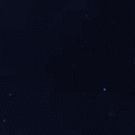
下一篇：
阿尔及利亚友谊赛惊艳绝杀荷兰世