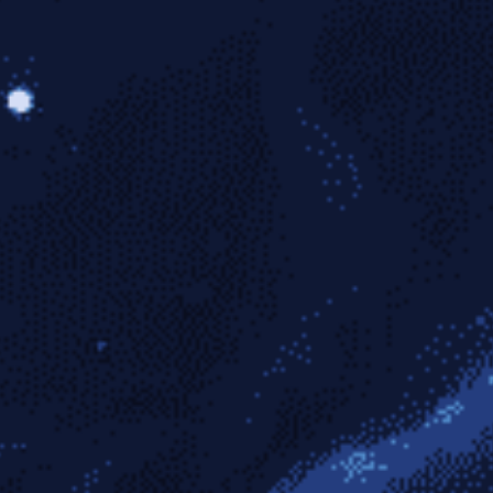
。
除了流言蜚语，为广大球迷提供了一份安心。毕竟，对于一个运
最为重要之事。同时，这也体现出他对自己身份认同及责任感的
未来影响分析
明确否认竞选主席一职，但这起事件却引发了关于皇马会长职位
希望看到新的领导班子能带来变革，以适应现代足球的发展趋势
众对此类议题持续关注。
出公众对于知名运动员参与管理事务的一种期待，他们希望能够
域间的合作实现更好的发展。因此，对其他潜在人选进行挖掘成
业领袖，都可能成为新的焦点人物。