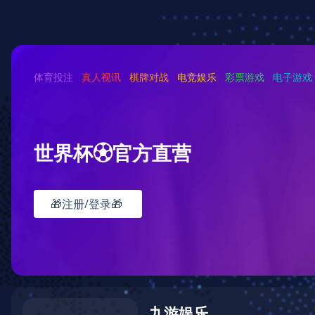
28圈官网
带您畅享全球
专业平台，数据精准，
高清直播
覆盖热
聚焦足球、篮球、电竞等赛事，
每日内
极速访问
下载APP