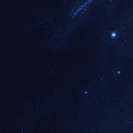
育而非行政管理工作
这样的回应有效地消
在自己的职业上才是
部压力而改变方向。
4、对皇马
尽管拉法·纳达尔已经
目前，俱乐部内外都
参选，也无法避免公
另外，此次事件反映
和资源，通过不同领
论是前运动员还是商