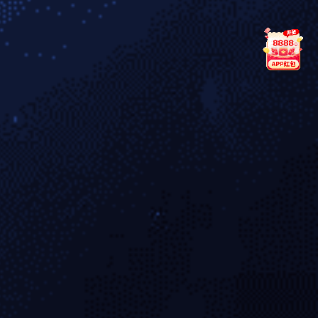
揭示出了足球界内外对
部亟待解决的重要课题
从个人角度来看，他坚
俱乐部未来发展的渴望
让我们思考如何更好地
更多像拉法·纳达尔这
得钦佩和学习的榜样。