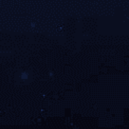
App下载
关于我们
隐私政策
服务协议
网站地图
合作 / 推荐平台
p下载、登录入口、官方网站、网页
官方网站欢迎大家选择真正的官方通