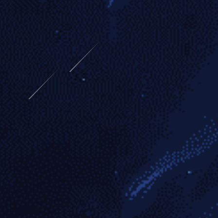
不考虑其他选择。
据悉，有多家俱乐部
洛是否会选择离开也
遇。
同时，对于皇家马德
态？如果转会，又该
3、两者对
恩德里克回归皇马无
胁，为球队进攻注入
涯。
另一方面，贡萨洛的
择，更可能影响到团