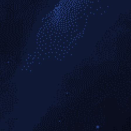
球世界瞬息万变的一面。对于热爱这项运动的人来说，每个决定
是新的起点。
看到更多精彩表现，也希望每位年轻人在成长道路上都能找到属
仅是在追逐梦想，更是在书写属于自己的传奇篇章。