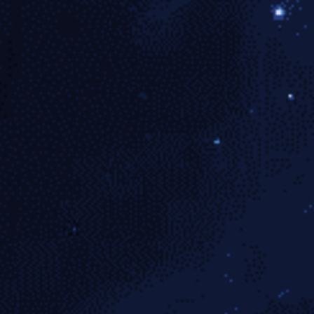
总之，两位年轻球员
容还是优化人员配置
4、未来展
展望未来，如果恩德
色，为球队争夺各项
还是其他俱乐部，都
总而言之，在这一轮
期待着新星闪耀时，
自己的精彩篇章。
总结：
通过以上分析，我们