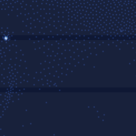
恩德里克即将回归皇马贡萨洛未
2026-06-29 03:20
32 次阅读
首页
/
体育看点
了有关巴西年轻球员恩德里克的回归皇马消息，以及葡萄牙球员
了广大足球迷和媒体的广泛关注。恩德里克作为新一代的天才球
不仅将增强皇马的阵容深度，还可能为球队带来新的活力。而与
，种种迹象表明他可能面临转会或其他变化。本文将从恩德里克