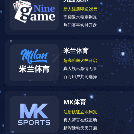
阿斯媒体报道
近期，阿斯媒体报道
定性。这一消息引发
备受期待，他的回归
中的未来却充满变数