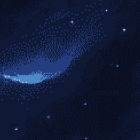
的故事，也折射出足
能，而每一次转折则
无论如何，我们期待
这个过程中，他们不
上一篇：
曼联为卡里克提供2加1年合同他积…
延伸阅读