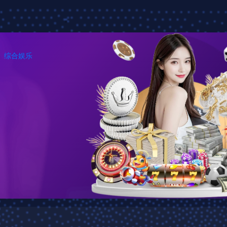
App
关于我们
体育看点
体育盛事
门体育项目。
容实时更新
。