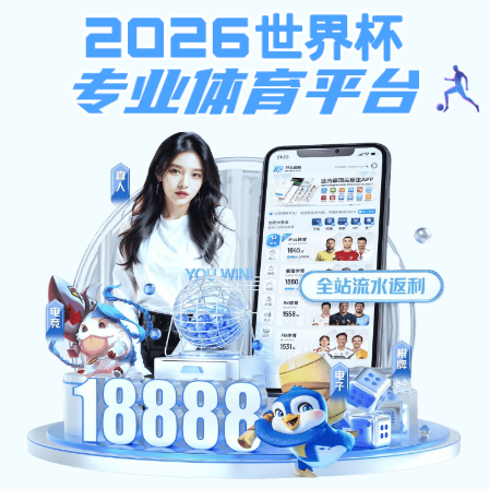
立即注册
28圈官网
带您畅享全球体育
盛事
专业平台，数据精准，
高清直播
覆盖热门体育项
目。
聚焦足球、篮球、电竞等赛事，
每日内容实时更
新
。
极速访问
下载APP