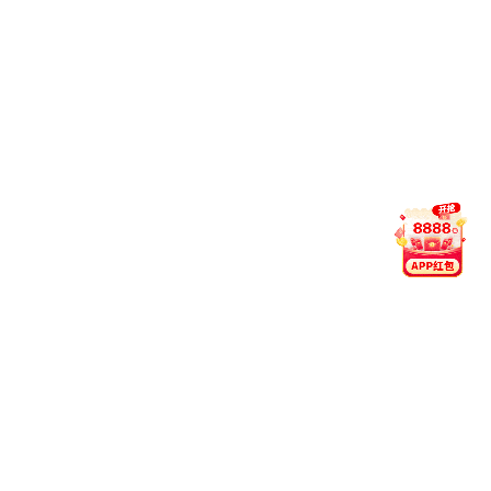
提供的不仅仅是技术上的支持，更是一种综合素养上
的提升，使他们处于职业生涯良好的发展轨道上。
4、未来发展的美好前景
随着这次三冠王荣誉加身，皇马青年队无疑将在今后
的发展道路上具备更大的信心与动力。首先，他们已
经树立起自己作为西班牙顶尖青训机构之一的新标
杆，相信会吸引更多优秀小将加盟。此外，此次胜利
也为俱乐部注入新的血液和活力，会进一步推动青训
系统的发展与完善。
其次，各大俱乐部会更加关注这些年轻天才，以至于
很多人开始期待他们未来可能进入一线队并为俱乐部
效力。从最近几年的发展来看，不少曾经效力于青春
期阶段的小将已逐渐崭露头角，因此可以预见，在不