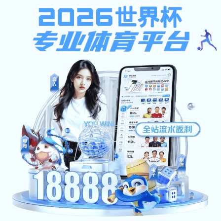
立即注册
28圈官网
带您畅享全球体育
盛事
专业平台，数据精准，
高清直播
覆盖热门体育项
目。
聚焦足球、篮球、电竞等赛事，
每日内容实时更
新
。
极速访问
下载APP