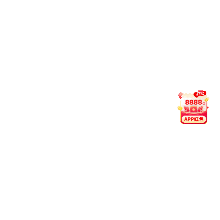
如同逆转剧情般激动人心。
同时，在疫情期间及随后的复赛阶段，又一次考验着
他的心理素质与团队管理能力。他用自己的经验鼓励
年轻球员，以身作则，不断提醒大家保持斗志。这种
担当精神使得他的职业生涯更加传奇，而这种坚韧品
质也正是速激系列影片所要传达的重要主题之一。
4、未来发展的无限可能
随着年龄增长，人们开始关注勒布朗·詹姆斯未来的发
展方向。在这个瞬息万变的信息时代，他依然展现出
了强大的适应能力。不论是在场上的竞技状态还是场
外的发展规划，都让人期待着他的下一步动作。
首先，从竞技层面来看，即便是在职业生涯末期，他
仍然保持着高水准，对比赛理解更为深刻。同时，由