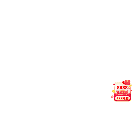
全教育，让每位球员都能充分认识到自身保护的重要
性，从根本上降低此类事故发生率，有效保障所有队
员的人身安全。
4、提升足球运动安全性的思考
A级别职业联赛作为高强度、高风险体育赛事，其参
与者不仅仅是为了追求胜利，还肩负着促进体育文化
发展的使命。因此，提高赛事中的安全性显得尤为重
要。在技术不断发展的今天，各种先进装备如头盔、
护具等已逐渐应用于不同类型体育项目，而在足球领
域，这样的发展仍显不足。
除了装备方面，教练组与裁判之间也应该加强沟通，
共同制定更合理、更严谨的比赛规则。例如，在高空
争顶时，可以增加相应判罚力度，以降低选手之间冲